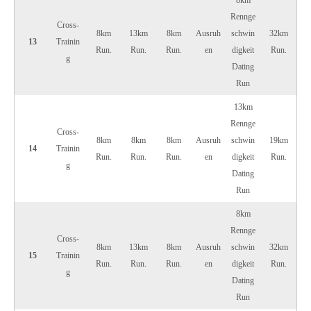
8km
Rennge
Cross-
8km
13km
8km
Ausruh
schwin
32km
13
Trainin
Run.
Run.
Run.
en
digkeit
Run.
g
Dating
Run
13km
Rennge
Cross-
8km
8km
8km
Ausruh
schwin
19km
14
Trainin
Run.
Run.
Run.
en
digkeit
Run.
g
Dating
Run
8km
Rennge
Cross-
8km
13km
8km
Ausruh
schwin
32km
15
Trainin
Run.
Run.
Run.
en
digkeit
Run.
g
Dating
Run