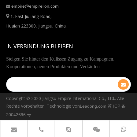
empire@empirelion.com


1. East Jiujiang Road,
Huaian 223300, Jiangsu, China.
IN VERBINDUNG BLEIBEN
Steigen Sie hinter den Kulissen Zugang zu Kampagnen,
Kooperationen, neuen Produkten und Verkäufen
Copyright © ️2020 Jiangsu Empire International Co., Ltd.. Alle
Rechte vorbehalten. Technologie von
Leadong.com
苏 ICP 备
20042696 号