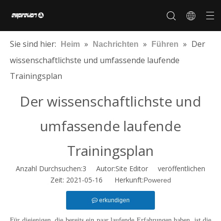
Sie sind hier:
»
»
»
Der
Heim
Nachrichten
Führen
wissenschaftlichste und umfassende laufende
Trainingsplan
Über uns
Anpassung
Geschichte der Marke
Unser Markt
Zertifikate
Kooperationsmarke
Der wissenschaftlichste und
umfassende laufende
Trainingsplan
Anzahl Durchsuchen:
3
Autor:Site Editor veröffentlichen
Zeit: 2021-05-16 Herkunft:
Powered
erkundigen
Für diejenigen, die bereits ein paar laufende Erfahrungen haben, ist die