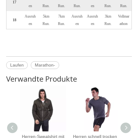
17
en
Run.
Run.
Run.
en
Run.
Run.
Ausruh
5km
7km
Ausruh
Ausruh
3km
Vollmar
18
en
Run.
Run.
en
en
Run.
athon
Laufen
Marathon-
Verwandte Produkte
Herren-Sweatshirt mit
Herren schnell trocken
Damen