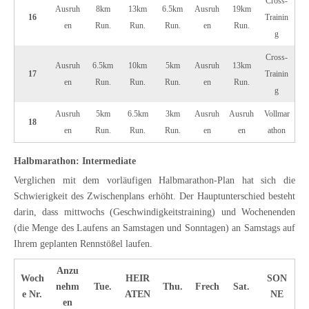
Cross-
Ausruh
8km
13km
6.5km
Ausruh
19km
16
Trainin
en
Run.
Run.
Run.
en
Run.
g
Cross-
Ausruh
6.5km
10km
5km
Ausruh
13km
17
Trainin
en
Run.
Run.
Run.
en
Run.
g
Ausruh
5km
6.5km
3km
Ausruh
Ausruh
Vollmar
18
en
Run.
Run.
Run.
en
en
athon
Halbmarathon: Intermediate
Verglichen mit dem vorläufigen Halbmarathon-Plan hat sich die
Schwierigkeit des Zwischenplans erhöht. Der Hauptunterschied besteht
darin, dass mittwochs (Geschwindigkeitstraining) und Wochenenden
(die Menge des Laufens an Samstagen und Sonntagen) an Samstags auf
Ihrem geplanten Rennstößel laufen.
Anzu
Woch
HEIR
SON
nehm
Tue.
Thu.
Frech
Sat.
e Nr.
ATEN
NE
en