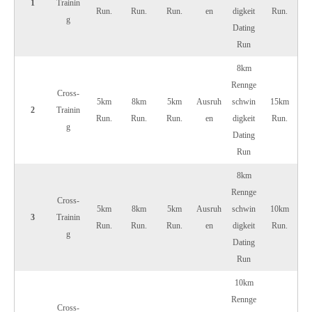
1
Trainin
Run.
Run.
Run.
en
digkeit
Run.
g
Dating
Run
8km
Rennge
Cross-
5km
8km
5km
Ausruh
schwin
15km
2
Trainin
Run.
Run.
Run.
en
digkeit
Run.
g
Dating
Run
8km
Rennge
Cross-
5km
8km
5km
Ausruh
schwin
10km
3
Trainin
Run.
Run.
Run.
en
digkeit
Run.
g
Dating
Run
10km
Rennge
Cross-