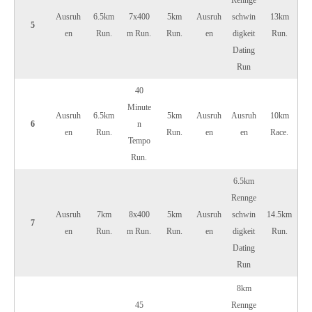
Rennge
Ausruh
6.5km
7x400
5km
Ausruh
schwin
13km
5
en
Run.
m Run.
Run.
en
digkeit
Run.
Dating
Run
40
Minute
Ausruh
6.5km
5km
Ausruh
Ausruh
10km
6
n
en
Run.
Run.
en
en
Race.
Tempo
Run.
6.5km
Rennge
Ausruh
7km
8x400
5km
Ausruh
schwin
14.5km
7
en
Run.
m Run.
Run.
en
digkeit
Run.
Dating
Run
8km
45
Rennge