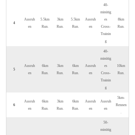
40-
minütig
Ausruh
5.5km
3km
5.5km
Ausruh
es
8km
4
en
Run.
Run.
Run.
en
Cross-
Run.
Trainin
g
40-
minütig
Ausruh
6km
3km
6km
Ausruh
es
10km
5
en
Run.
Run.
Run.
en
Cross-
Run.
Trainin
g
5km-
Ausruh
6km
3km
6km
Ausruh
Ausruh
6
Rennen
en
Run.
Run.
Run.
en
en
.
50-
minütig