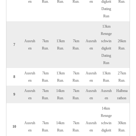
en
Run.
Run.
Run.
en
digkeit
Run.
Dating
Run
13km
Rennge
Ausruh
7km
13km
7km
Ausruh
schwin
26km
7
en
Run.
Run.
Run.
en
digkeit
Run.
Dating
Run
Ausruh
7km
13km
7km
Ausruh
13km
27km
8
en
Run.
Run.
Run.
en
Run.
Run.
Ausruh
7km
14km ​​
7km
Ausruh
Ausruh
Halbma
9
en
Run.
Run.
Run.
en
en
rathon
14km ​​
Rennge
Ausruh
7km
14km ​​
7km
Ausruh
schwin
30km
10
en
Run.
Run.
Run.
en
digkeit
Run.