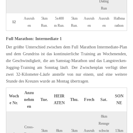
Dating
Run
Ausruh
5km
5x400
5km
Ausruh
Ausruh
Halbma
12
en
Run.
m Run.
Run.
en
en
rathon
Full Marathon: Intermediate 1
Der größte Unterschied zwischen dem Full Marathon Intermediate-Plan
und dem Grundriss ist das kontinuierliche Training an Wochenenden,
die Geschwindigkeit, die am Samstag-Marathon und das Langstrecken-
Jogging-Training am Sonntag läuft. Der Zwischenplan verfügt über
zwei 32-Kilometer-Läufe anstelle von nur einem, und eine weitere
Stunde des Kreuzes wurde an Montag übertragen.
Anzu
Woch
HEIR
SON
nehm
Tue.
Thu.
Frech
Sat.
e Nr.
ATEN
NE
en
8km
Rennge
Cross-
5km
8km
5km
Ausruh
schwin
13km