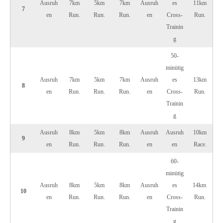
Ausruh
7km
5km
7km
Ausruh
es
11km
7
en
Run.
Run.
Run.
en
Cross-
Run.
Trainin
g
50-
minütig
Ausruh
7km
5km
7km
Ausruh
es
13km
8
en
Run.
Run.
Run.
en
Cross-
Run.
Trainin
g
Ausruh
8km
5km
8km
Ausruh
Ausruh
10km
9
en
Run.
Run.
Run.
en
en
Race.
60-
minütig
Ausruh
8km
5km
8km
Ausruh
es
14km ​​
10
en
Run.
Run.
Run.
en
Cross-
Run.
Trainin
g