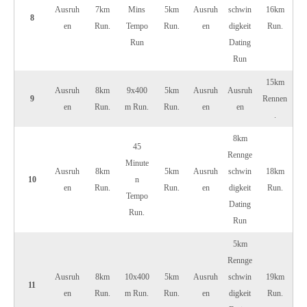
Ausruh
7km
Mins
5km
Ausruh
schwin
16km
8
en
Run.
Tempo
Run.
en
digkeit
Run.
Run
Dating
Run
15km
Ausruh
8km
9x400
5km
Ausruh
Ausruh
9
Rennen
en
Run.
m Run.
Run.
en
en
.
8km
45
Rennge
Minute
Ausruh
8km
5km
Ausruh
schwin
18km
10
n
en
Run.
Run.
en
digkeit
Run.
Tempo
Dating
Run.
Run
5km
Rennge
Ausruh
8km
10x400
5km
Ausruh
schwin
19km
11
en
Run.
m Run.
Run.
en
digkeit
Run.