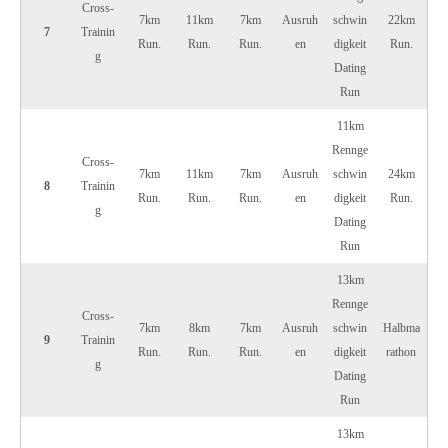
Cross-
7km
11km
7km
Ausruh
schwin
22km
7
Trainin
Run.
Run.
Run.
en
digkeit
Run.
g
Dating
Run
11km
Rennge
Cross-
7km
11km
7km
Ausruh
schwin
24km
8
Trainin
Run.
Run.
Run.
en
digkeit
Run.
g
Dating
Run
13km
Rennge
Cross-
7km
8km
7km
Ausruh
schwin
Halbma
9
Trainin
Run.
Run.
Run.
en
digkeit
rathon
g
Dating
Run
13km