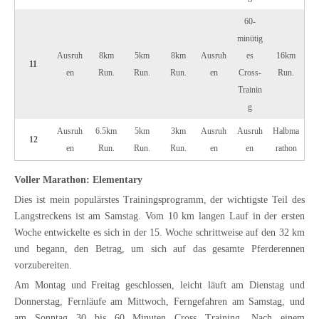
60-
minütig
Ausruh
8km
5km
8km
Ausruh
es
16km
11
en
Run.
Run.
Run.
en
Cross-
Run.
Trainin
g
Ausruh
6.5km
5km
3km
Ausruh
Ausruh
Halbma
12
en
Run.
Run.
Run.
en
en
rathon
Voller Marathon: Elementary
Dies ist mein populärstes Trainingsprogramm, der wichtigste Teil des
Langstreckens ist am Samstag. Vom 10 km langen Lauf in der ersten
Woche entwickelte es sich in der 15. Woche schrittweise auf den 32 km
und begann, den Betrag, um sich auf das gesamte Pferderennen
vorzubereiten.
Am Montag und Freitag geschlossen, leicht läuft am Dienstag und
Donnerstag, Fernläufe am Mittwoch, Ferngefahren am Samstag, und
am Sonntag 30 bis 60 Minuten Cross Training. Nach einem