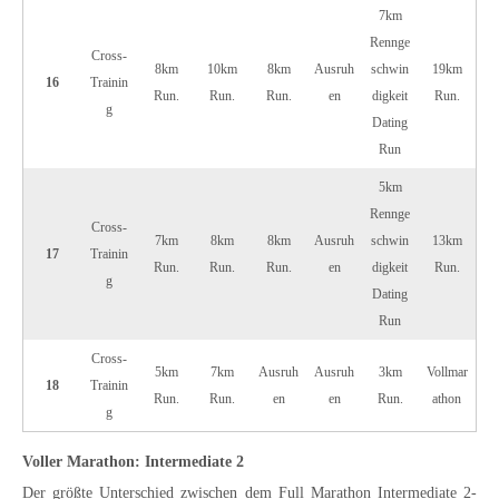
7km
Rennge
Cross-
8km
10km
8km
Ausruh
schwin
19km
16
Trainin
Run.
Run.
Run.
en
digkeit
Run.
g
Dating
Run
5km
Rennge
Cross-
7km
8km
8km
Ausruh
schwin
13km
17
Trainin
Run.
Run.
Run.
en
digkeit
Run.
g
Dating
Run
Cross-
5km
7km
Ausruh
Ausruh
3km
Vollmar
18
Trainin
Run.
Run.
en
en
Run.
athon
g
Voller Marathon: Intermediate 2
Der größte Unterschied zwischen dem Full Marathon Intermediate 2-