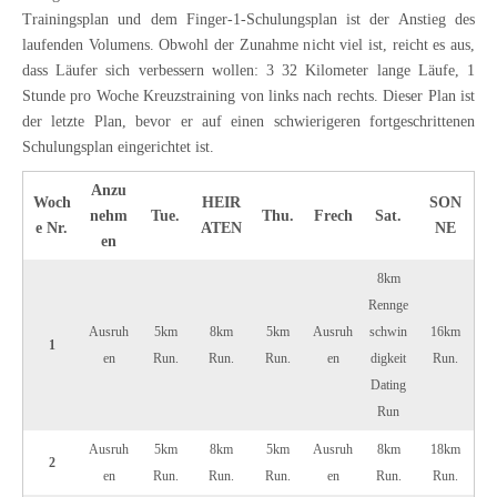
Trainingsplan und dem Finger-1-Schulungsplan ist der Anstieg des
laufenden Volumens. Obwohl der Zunahme nicht viel ist, reicht es aus,
dass Läufer sich verbessern wollen: 3 32 Kilometer lange Läufe, 1
Stunde pro Woche Kreuzstraining von links nach rechts. Dieser Plan ist
der letzte Plan, bevor er auf einen schwierigeren fortgeschrittenen
Schulungsplan eingerichtet ist.
Anzu
Woch
HEIR
SON
nehm
Tue.
Thu.
Frech
Sat.
e Nr.
ATEN
NE
en
8km
Rennge
Ausruh
5km
8km
5km
Ausruh
schwin
16km
1
en
Run.
Run.
Run.
en
digkeit
Run.
Dating
Run
Ausruh
5km
8km
5km
Ausruh
8km
18km
2
en
Run.
Run.
Run.
en
Run.
Run.