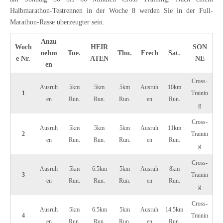
Halbmarathon-Testrennen in der Woche 8 werden Sie in der Full-
Marathon-Rasse überzeugter sein.
Anzu
Woch
HEIR
SON
nehm
Tue.
Thu.
Frech
Sat.
e Nr.
ATEN
NE
en
Cross-
Ausruh
5km
5km
5km
Ausruh
10km
1
Trainin
en
Run.
Run.
Run.
en
Run.
g
Cross-
Ausruh
5km
5km
5km
Ausruh
11km
2
Trainin
en
Run.
Run.
Run.
en
Run.
g
Cross-
Ausruh
5km
6.5km
5km
Ausruh
8km
3
Trainin
en
Run.
Run.
Run.
en
Run.
g
Cross-
Ausruh
5km
6.5km
5km
Ausruh
14.5km
4
Trainin
en
Run.
Run.
Run.
en
Run.