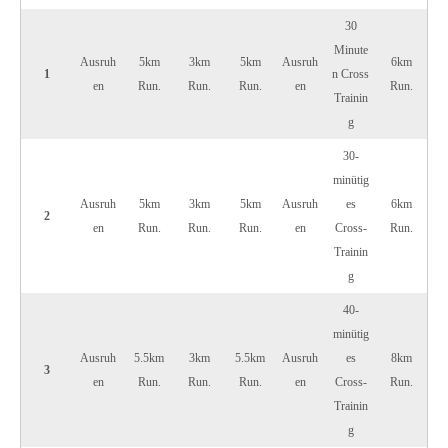
30
Minute
Ausruh
5km
3km
5km
Ausruh
6km
1
n Cross
en
Run.
Run.
Run.
en
Run.
Trainin
g
30-
minütig
Ausruh
5km
3km
5km
Ausruh
es
6km
2
en
Run.
Run.
Run.
en
Cross-
Run.
Trainin
g
40-
minütig
Ausruh
5.5km
3km
5.5km
Ausruh
es
8km
3
en
Run.
Run.
Run.
en
Cross-
Run.
Trainin
g