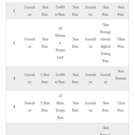
Ausruh
5km
5x400
5km
Ausruh
5km
8km
1
en
Run.
m Run.
Run.
en
Run.
Run.
5km
30
Rennge
Minute
Ausruh
5km
5km
Ausruh
schwin
10km
2
n
en
Run.
Run.
en
digkeit
Run.
Tempo
Dating
Lauf
Run
5km-
Ausruh
5.5km
6x400
5km
Ausruh
Ausruh
3
Rennen
en
Run.
m Run.
Run.
en
en
.
35
Ausruh
5.5km
Mins
5km
Ausruh
5km
11km
4
en
Run.
Tempo
Run.
en
Run.
Run.
Run
5km