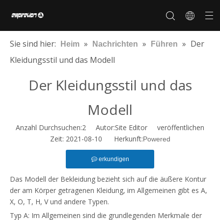
Sie sind hier:
»
»
»
Der
Heim
Nachrichten
Führen
Kleidungsstil und das Modell
Der Kleidungsstil und das
Über uns
Anpassung
Geschichte der Marke
Unser Markt
Zertifikate
Kooperationsmarke
Modell
Anzahl Durchsuchen:
2
Autor:Site Editor veröffentlichen
Zeit: 2021-08-10 Herkunft:
Powered
erkundigen
Das Modell der Bekleidung bezieht sich auf die äußere Kontur
der am Körper getragenen Kleidung, im Allgemeinen gibt es A,
X, O, T, H, V und andere Typen.
Typ A: Im Allgemeinen sind die grundlegenden Merkmale der