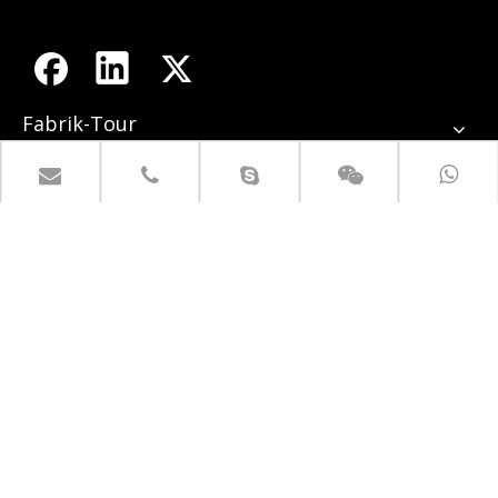
Fabrik-Tour
Kontaktiere uns
+ 86-517-84966328.

+ 86-517-84998777.
empire@empirelion.com


1. East Jiujiang Road,
Huaian 223300, Jiangsu, China.
IN VERBINDUNG BLEIBEN
Steigen Sie hinter den Kulissen Zugang zu Kampagnen,