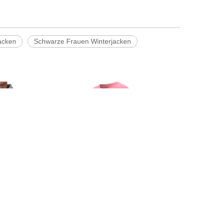
acken
Schwarze Frauen Winterjacken
irts für Herren
Aktives Langarm-Unterwäsche-
schluss und
Sport-Lauftop-T-Shirt für
eißverschluss-
Damen
t-Jacke