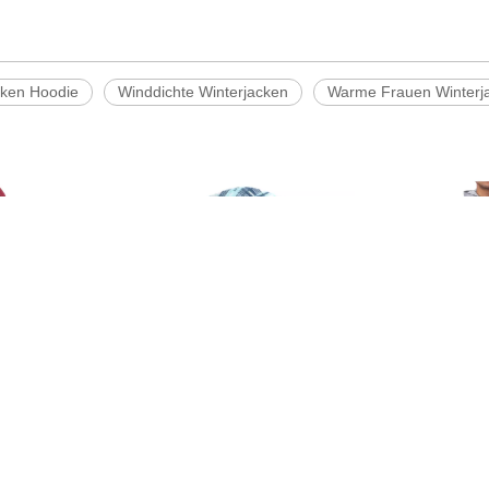
cken Hoodie
Winddichte Winterjacken
Warme Frauen Winterj
he mit halbem
Thermische multifunktionale
Hoodie-Sweatsh
ss für Herren
Kopfbedeckung im Freien
mit Reißver
rt-Sweatshirt-
Fleece Fleece Fleece Face
unsichtbarer R
teile
Maske
Slim-Fi