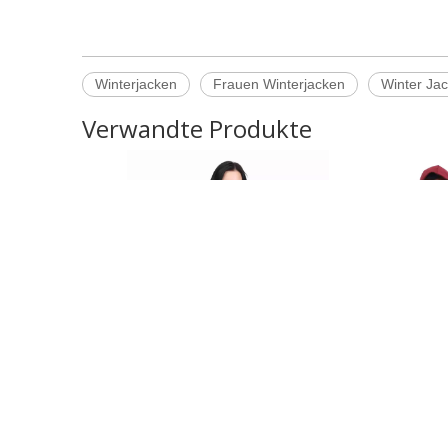
Winterjacken
Frauen Winterjacken
Winter Ja
Verwandte Produkte
Damen-Sweatshirt mit hohem
Kängurutasc
Rollkragen und Slub-Frottee-
Reißverschlu
Reißverschluss
Stilvolle Spo
Ober