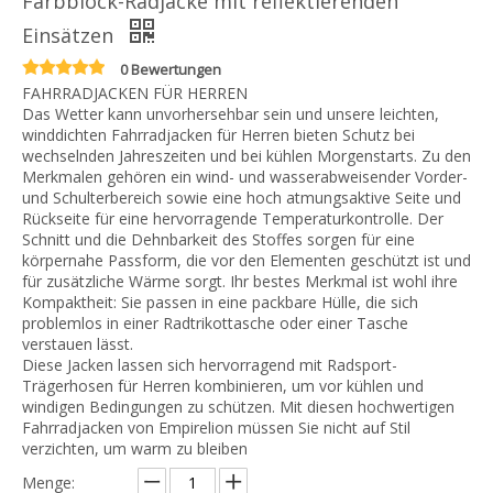
Farbblock-Radjacke mit reflektierenden
Einsätzen
0 Bewertungen
FAHRRADJACKEN FÜR HERREN
Das Wetter kann unvorhersehbar sein und unsere leichten,
winddichten Fahrradjacken für Herren bieten Schutz bei
wechselnden Jahreszeiten und bei kühlen Morgenstarts. Zu den
Merkmalen gehören ein wind- und wasserabweisender Vorder-
und Schulterbereich sowie eine hoch atmungsaktive Seite und
Rückseite für eine hervorragende Temperaturkontrolle. Der
Schnitt und die Dehnbarkeit des Stoffes sorgen für eine
körpernahe Passform, die vor den Elementen geschützt ist und
für zusätzliche Wärme sorgt. Ihr bestes Merkmal ist wohl ihre
Kompaktheit: Sie passen in eine packbare Hülle, die sich
problemlos in einer Radtrikottasche oder einer Tasche
verstauen lässt.
Diese Jacken lassen sich hervorragend mit Radsport-
Trägerhosen für Herren kombinieren, um vor kühlen und
windigen Bedingungen zu schützen. Mit diesen hochwertigen
Fahrradjacken von Empirelion müssen Sie nicht auf Stil
verzichten, um warm zu bleiben
Menge: