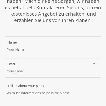
haben? Mach dir keine Sorgen, wir haben
an unser Beschwerde-Team weiterleiten. Unser Beschwerde-
Team wird Ihre Beschwerde gemäß den oben angegebenen
es behandelt. Kontaktieren Sie uns, um ein
Fristen bearbeiten.
kostenloses Angebot zu erhalten, und
erzählen Sie uns von Ihren Plänen.
Name
Email
*
Tell us about your plans