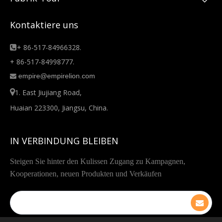
Kontaktiere uns
+ 86-517-84966328.

+ 86-517-84998777.
empire@empirelion.com


1. East Jiujiang Road,
Huaian 223300, Jiangsu, China.
IN VERBINDUNG BLEIBEN
Steigen Sie hinter den Kulissen Zugang zu Kampagnen,
Kooperationen, neuen Produkten und Verkäufen