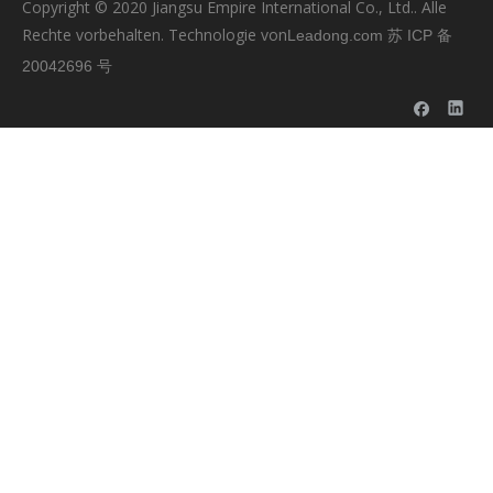
Copyright © ️2020 Jiangsu Empire International Co., Ltd.. Alle
Rechte vorbehalten. Technologie von
Leadong.com
苏 ICP 备
20042696 号