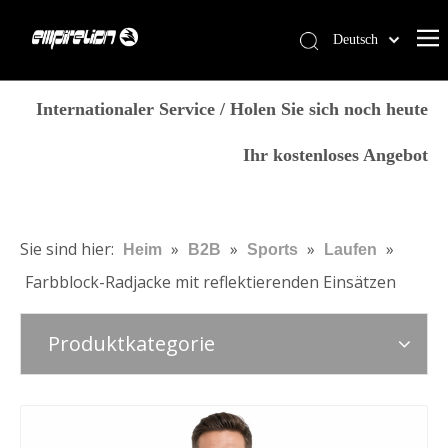
Deutsch
English
Heim
简体中文
Internationaler Service / Holen Sie sich noch heute
العربية
Dienstleistungen
Ihr kostenloses Angebot
Français
Produkte
Pусский
Warum Empirelion?
Español
Português
Blog
Sie sind hier:
»
»
»
»
Heim
B2B
Sports
Laufen
Italiano
Farbblock-Radjacke mit reflektierenden Einsätzen
Kontaktiere uns
日本語
Speichern
norsk språk
Produktkategorie