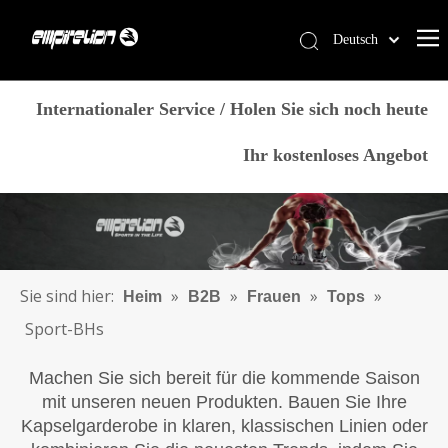
Deutsch
English
Heim
简体中文
Internationaler Service / Holen Sie sich noch heute
العربية
Dienstleistungen
Ihr kostenloses Angebot
Français
Produkte
Pусский
Warum Empirelion?
Español
Português
Blog
Italiano
Kontaktiere uns
Sie sind hier:
»
»
»
»
Heim
B2B
Frauen
Tops
日本語
Speichern
Sport-BHs
norsk språk
Machen Sie sich bereit für die kommende Saison
mit unseren neuen Produkten. Bauen Sie Ihre
Kapselgarderobe in klaren, klassischen Linien oder