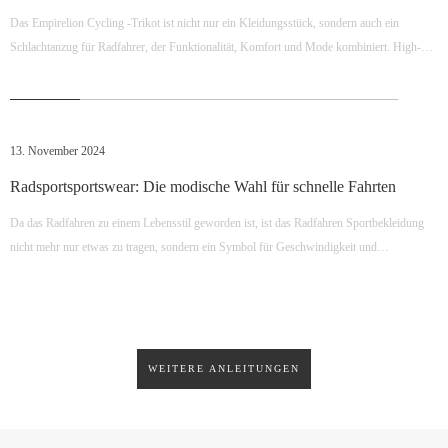
Muskelvibrationen und verlängert die Ausdauer. Verletzungsprävention – Stärkt wichtige
Das Empirelion Cycling -Trikot ist nicht nur ein Kleidungsstück, sondern auch ein
Muskeln und Gelenke für hochintensives Training. EMPIRELION-
Schlachtanzug für Radfahrer, der Funktionalität, Komfort und Mode kombiniert. High-
Kompressionsbekleidung wurde für alle Sportarten und Fitnessniveaus entwickelt und
Tech-Materialien, die atmungsaktiv sind und die Schweißausfall sind
hilft Ihnen, härter zu trainieren, sich schneller zu erholen und Höchstleistungen zu
erbringen.
13. November 2024
Radsportsportswear: Die modische Wahl für schnelle Fahrten
Da das Radfahren zu einem Lebensstil geworden ist, ist das Radfahren Sportbekleidung
nicht mehr nur etwas zu tragen, sondern ein Symbol für Geschwindigkeit und
Leidenschaft sowie eine perfekte Kombination aus Mode und Funktionalität. Cycling-
Trikots bestehen aus High-Tech-Stoffen, die schnell wegwerfen können Schwitzen und
Ihren Körper trocken halten. Sogar Duri
WEITERE ANLEITUNGEN