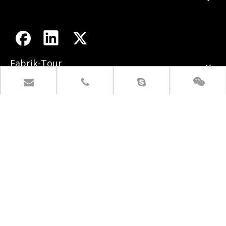
Fabrik-Tour
Kontaktiere uns
+ 86-517-84966328.

+ 86-517-84998777.
empire@empirelion.com


1. East Jiujiang Road,
Huaian 223300, Jiangsu, China.
IN VERBINDUNG BLEIBEN