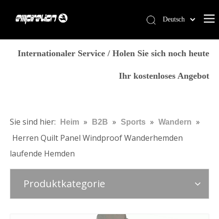
Deutsch
English
Heim
简体中文
Internationaler Service / Holen Sie sich noch heute
العربية
Dienstleistungen
Ihr kostenloses Angebot
Français
Produkte
Pусский
Warum Empirelion?
Español
Português
Blog
Sie sind hier:
»
»
»
»
Heim
B2B
Sports
Wandern
Italiano
Herren Quilt Panel Windproof Wanderhemden
Kontaktiere uns
日本語
laufende Hemden
Speichern
norsk språk
Produktkategorie