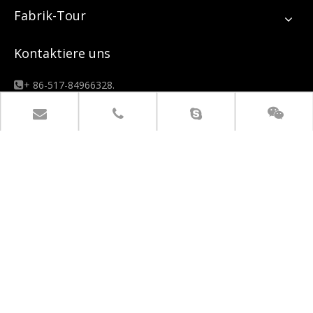
Fabrik-Tour
Kontaktiere uns
+ 86-517-84966328.

+ 86-517-84998777.
empire@empirelion.com


1. East Jiujiang Road,
Huaian 223300, Jiangsu, China.
IN VERBINDUNG BLEIBEN
Steigen Sie hinter den Kulissen Zugang zu Kampagnen,
Kooperationen, neuen Produkten und Verkäufen