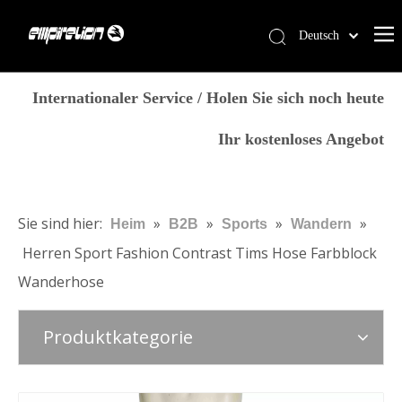
Deutsch
English
Heim
简体中文
Internationaler Service / Holen Sie sich noch heute
العربية
Dienstleistungen
Ihr kostenloses Angebot
Français
Produkte
Pусский
Warum Empirelion?
Español
Português
Blog
Sie sind hier:
»
»
»
»
Heim
B2B
Sports
Wandern
Italiano
Herren Sport Fashion Contrast Tims Hose Farbblock
Kontaktiere uns
日本語
Wanderhose
Speichern
norsk språk
Produktkategorie