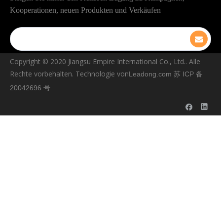
Kooperationen, neuen Produkten und Verkäufen
Copyright © ️2020 Jiangsu Empire International Co., Ltd.. Alle
Rechte vorbehalten. Technologie von
Leadong.com
苏 ICP 备
20042696 号