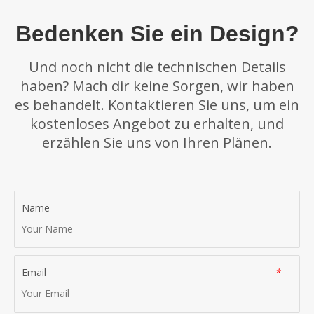
unserem Kundendienstteam mit, und es wird Ihre Beschwerde
an unser Beschwerde-Team weiterleiten. Unser Beschwerde-
Bedenken Sie ein Design?
Team wird Ihre Beschwerde gemäß den oben angegebenen
Fristen bearbeiten.
Und noch nicht die technischen Details
haben? Mach dir keine Sorgen, wir haben
es behandelt. Kontaktieren Sie uns, um ein
kostenloses Angebot zu erhalten, und
erzählen Sie uns von Ihren Plänen.
Name
Email
*