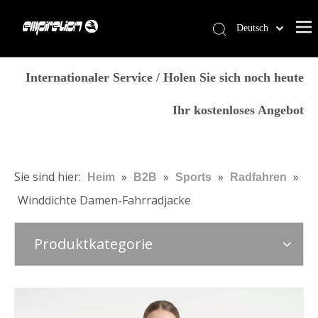
Deutsch
English
Heim
简体中文
Internationaler Service / Holen Sie sich noch heute
العربية
Dienstleistungen
Ihr kostenloses Angebot
Français
Produkte
Pусский
Warum Empirelion?
Español
Português
Blog
Sie sind hier:
»
»
»
»
Heim
B2B
Sports
Radfahren
Italiano
Winddichte Damen-Fahrradjacke
Kontaktiere uns
日本語
Speichern
norsk språk
Produktkategorie