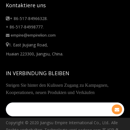
Kontaktiere uns
+ 86-517-84966328.

+ 86-517-84998777.
empire@empirelion.com


1. East Jiujiang Road,
Huaian 223300, Jiangsu, China.
IN VERBINDUNG BLEIBEN
Steigen Sie hinter den Kulissen Zugang zu Kampagnen,
Kooperationen, neuen Produkten und Verkäufen
Copyright © ️2020 Jiangsu Empire International Co., Ltd.. Alle
Rechte vorbehalten. Technologie von