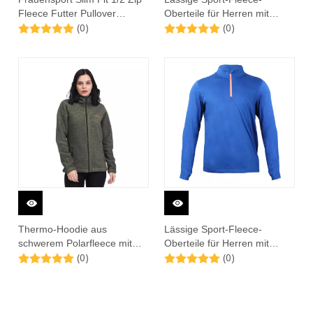
Fleece Futter Pullover
Oberteile für Herren mit
(0)
(0)
Thermal Top
halbem Reißverschluss und
langen Ärmeln
Thermo-Hoodie aus
Lässige Sport-Fleece-
schwerem Polarfleece mit
Oberteile für Herren mit
(0)
(0)
durchgehendem
halbem Reißverschluss und
Reißverschluss für Damen
langen Ärmeln