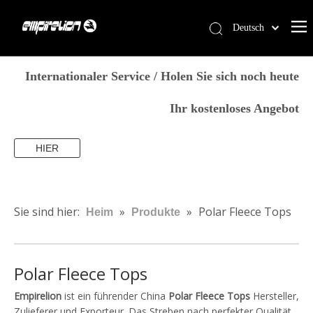
Deutsch
English
Heim
简体中文
Internationaler Service / Holen Sie sich noch heute
العربية
Dienstleistungen
Ihr kostenloses Angebot
Français
Produkte
Pусский
Warum Empirelion?
HIER
Español
Português
Blog
Italiano
Kontaktiere uns
Sie sind hier:
»
»
Polar Fleece Tops
Heim
Produkte
日本語
Speichern
norsk språk
Polar Fleece Tops
Empirelion
ist ein führender China
Polar Fleece Tops
Hersteller,
Zulieferer und Exporteur. Das Streben nach perfekter Qualität