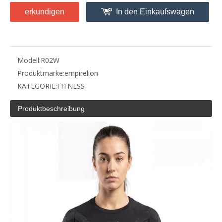
erkundigen
In den Einkaufswagen
Modell:
R02W
Produktmarke:
empirelion
KATEGORIE:
FITNESS
Produktbeschreibung