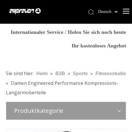
Deutsch
English
Heim
简体中文
Internationaler Service / Holen Sie sich noch heute
العربية
Dienstleistungen
Ihr kostenloses Angebot
Français
Produkte
Pусский
Warum Empirelion?
Español
Português
Blog
Sie sind hier:
»
»
»
Heim
B2B
Sports
Fitnessstudio
Italiano
»
Damen Engineered Performance Kompressions-
Kontaktiere uns
日本語
Langarmoberteile
Speichern
norsk språk
Produktkategorie