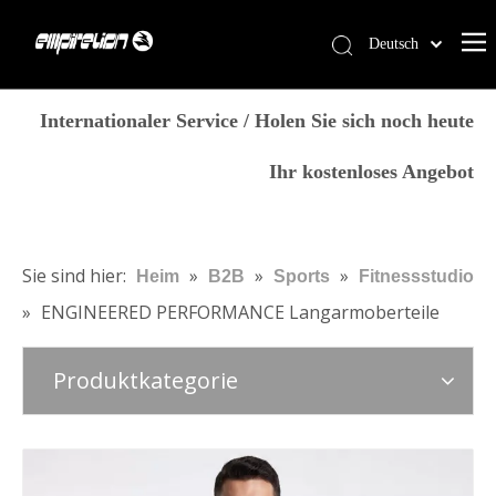
Deutsch
English
Heim
简体中文
Internationaler Service / Holen Sie sich noch heute
العربية
Dienstleistungen
Ihr kostenloses Angebot
Français
Produkte
Pусский
Warum Empirelion?
Español
Português
Blog
Sie sind hier:
»
»
»
Heim
B2B
Sports
Fitnessstudio
Italiano
»
ENGINEERED PERFORMANCE Langarmoberteile
Kontaktiere uns
日本語
Speichern
norsk språk
Produktkategorie