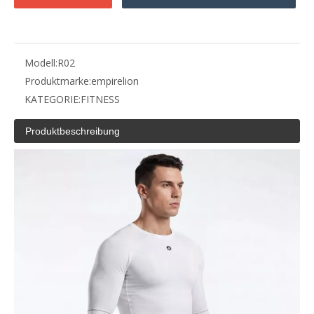
Modell:
R02
Produktmarke:
empirelion
KATEGORIE:
FITNESS
Produktbeschreibung