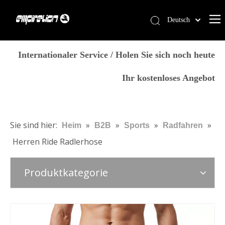
Deutsch
English
Heim
简体中文
Internationaler Service / Holen Sie sich noch heute
العربية
Dienstleistungen
Ihr kostenloses Angebot
Français
Produkte
Pусский
Warum Empirelion?
Español
Português
Blog
Sie sind hier:
»
»
»
»
Heim
B2B
Sports
Radfahren
Italiano
Herren Ride Radlerhose
Kontaktiere uns
日本語
Speichern
norsk språk
Produktkategorie