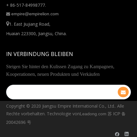
+ 86-517-84998777.
empire@empirelion.com


1. East Jiujiang Road,
Huaian 223300, Jiangsu, China.
IN VERBINDUNG BLEIBEN
Steigen Sie hinter den Kulissen Zugang zu Kampagnen,
Kooperationen, neuen Produkten und Verkäufen
Copyright © ️2020 Jiangsu Empire International Co., Ltd.. Alle
Rechte vorbehalten. Technologie von
Leadong.com
苏 ICP 备
20042696 号