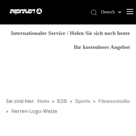
Deutsch
English
Heim
简体中文
Internationaler Service / Holen Sie sich noch heute
العربية
Dienstleistungen
Ihr kostenloses Angebot
Français
Produkte
Pусский
Warum Empirelion?
Español
Português
Blog
Sie sind hier:
»
»
»
Heim
B2B
Sports
Fitnessstudio
Italiano
»
Herren-Logo-Weste
Kontaktiere uns
日本語
Speichern
norsk språk
Produktkategorie