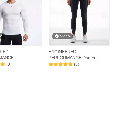
eo
Video
ERED
ENGINEERED
MANCE
PERFORMANCE Damen-
(0)
(0)
erteile
Leggings