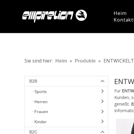
Heim
Kontakt
Sie sind hier:
»
»
ENTWICKELT
Heim
Produkte
ENTW
B2B
Für
ENTW
Sports
Kunden, s
Herren
genießt.
E
Informati
Frauen
Kinder
B2C