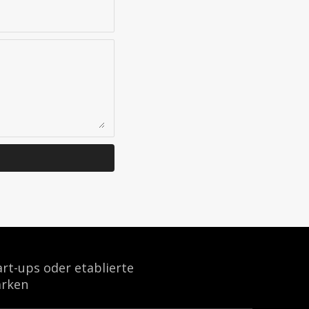
art-ups oder etablierte
rken