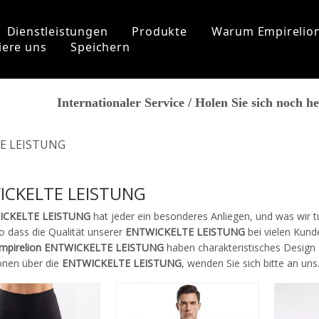
Dienstleistungen
Produkte
Warum Empirelio
iere uns
Speichern
Anpassung
Sports
Über uns
Internationaler Service / Holen Sie sich noch h
FAQ
Geschichte der Mar
Fitness
Laufen
Unser Markt
Yoga
Zertifikate
E LEISTUNG
Wandern
Kooperationsmarke
Strandkleidung
Herren
ICKELTE LEISTUNG
Neuankömmlinge
ICKELTE LEISTUNG
hat jeder ein besonderes Anliegen, und was wir 
Tops
o dass die Qualität unserer
ENTWICKELTE LEISTUNG
bei vielen Kund
Böden
mpirelion
ENTWICKELTE LEISTUNG
haben charakteristisches Design &
Grundschicht
onen über die
ENTWICKELTE LEISTUNG
, wenden Sie sich bitte an uns
Zubehör
Frauen
Neuankömmlinge