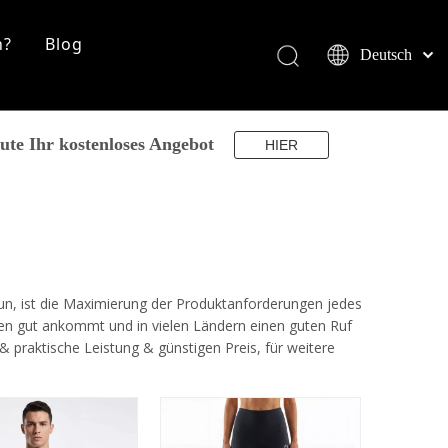
n?
Blog
Deutsch
English
简体中文
العربية
eute Ihr kostenloses Angebot
HIER
ke
Français
Pусский
Español
Português
Italiano
tun, ist die Maximierung der Produktanforderungen jedes
日本語
en gut ankommt und in vielen Ländern einen guten Ruf
norsk språk
 praktische Leistung & günstigen Preis, für weitere
.