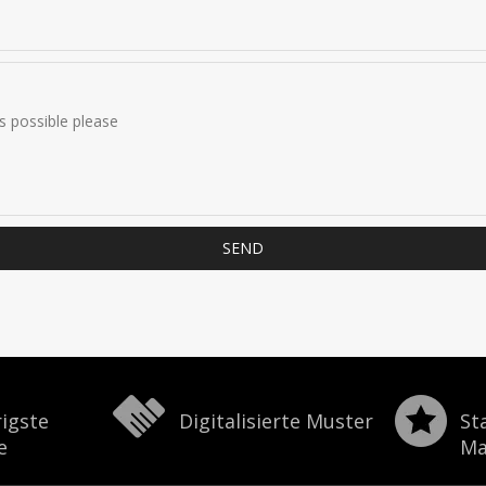
SEND
igste
Digitalisierte Muster
St
e
Ma