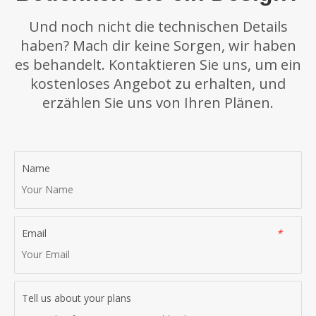
an unser Beschwerde-Team weiterleiten. Unser Beschwerde-
Und noch nicht die technischen Details
Team wird Ihre Beschwerde gemäß den oben angegebenen
Fristen bearbeiten.
haben? Mach dir keine Sorgen, wir haben
es behandelt. Kontaktieren Sie uns, um ein
kostenloses Angebot zu erhalten, und
erzählen Sie uns von Ihren Plänen.
Name
Email
*
Tell us about your plans