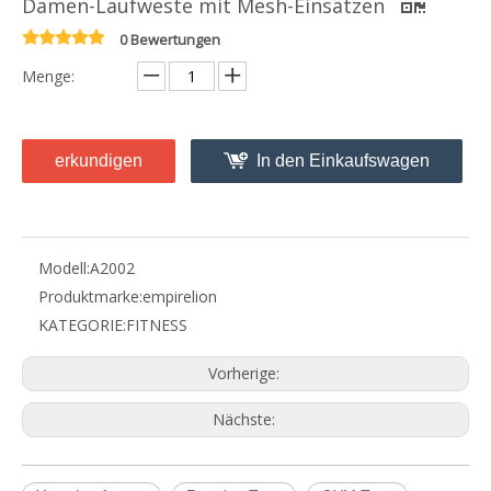
Damen-Laufweste mit Mesh-Einsätzen
0 Bewertungen
Menge:
erkundigen
In den Einkaufswagen
Modell:
A2002
Produktmarke:
empirelion
KATEGORIE:
FITNESS
Vorherige:
Nächste:
Q
Beschwerdepolitik
A