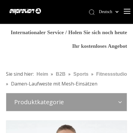
Deutsch
English
Heim
简体中文
Internationaler Service / Holen Sie sich noch heute
العربية
Dienstleistungen
Ihr kostenloses Angebot
Français
Produkte
Pусский
Warum Empirelion?
Español
Português
Blog
Sie sind hier:
»
»
»
Heim
B2B
Sports
Fitnessstudio
Italiano
»
Damen-Laufweste mit Mesh-Einsätzen
Kontaktiere uns
日本語
Speichern
norsk språk
Produktkategorie